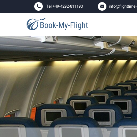
Tel +49-4292-811190
info@flighttime