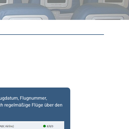
Flugdatum, Flugnummer,
auch regelmäßige Flüge über den